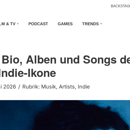
BACKSTAG
LM & TV
PODCAST
GAMES
TRENDS
 Bio, Alben und Songs d
Indie-Ikone
ni 2026
Rubrik:
Musik
,
Artists
,
Indie