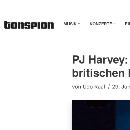
Zum
MUSIK
KONZERTE
FI
Inhalt
springen
PJ Harvey:
britischen 
von
Udo Raaf
29. Ju