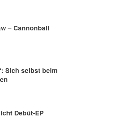
w – Cannonball
: Sich selbst beim
hen
licht Debüt-EP