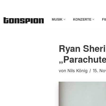
Zum
MUSIK
KONZERTE
FI
Inhalt
springen
Ryan Sheri
„Parachute
von
Nils König
15. N