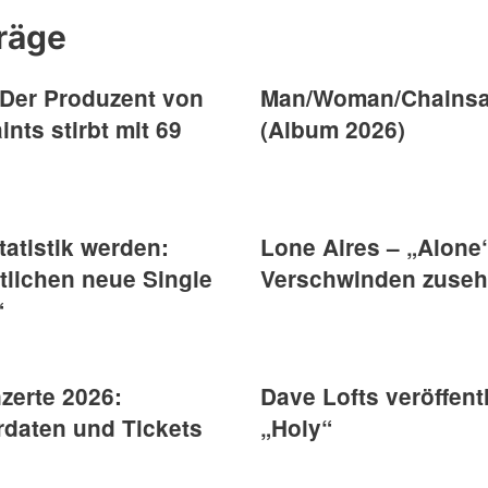
räge
: Der Produzent von
Man/Woman/Chainsa
nts stirbt mit 69
(Album 2026)
atistik werden:
Lone Aires – „Alone“
tlichen neue Single
Verschwinden zuse
“
zerte 2026:
Dave Lofts veröffent
daten und Tickets
„Holy“