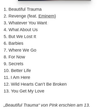
1. Beautiful Trauma
2. Revenge (feat.
Eminem
)
3. Whatever You Want
4. What About Us
5. But We Lost It
6. Barbies
7. Where We Go
8. For Now
9. Secrets
10. Better Life
11. I Am Here
12. Wild Hearts Can’t Be Broken
13. You Get My Love
„Beautiful Trauma“ von Pink erschien am 13.