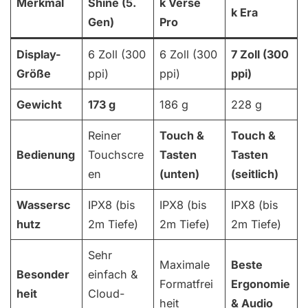
Merkmal
Shine (5.
k Verse
k Era
Gen)
Pro
Display-
6 Zoll (300
6 Zoll (300
7 Zoll (300
Größe
ppi)
ppi)
ppi)
Gewicht
173 g
186 g
228 g
Reiner
Touch &
Touch &
Bedienung
Touchscre
Tasten
Tasten
en
(unten)
(seitlich)
Wassersc
IPX8 (bis
IPX8 (bis
IPX8 (bis
hutz
2m Tiefe)
2m Tiefe)
2m Tiefe)
Sehr
Maximale
Beste
Besonder
einfach &
Formatfrei
Ergonomie
heit
Cloud-
heit
& Audio