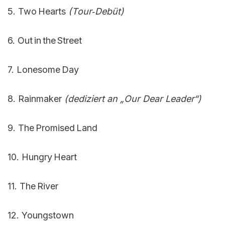
5. Two Hearts
(Tour‑Debüt)
6. Out in the Street
7. Lonesome Day
8. Rainmaker
(dediziert an „Our Dear Leader“)
9. The Promised Land
10. Hungry Heart
11. The River
12. Youngstown