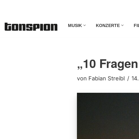
Zum
MUSIK
KONZERTE
FI
Inhalt
springen
„10 Fragen
von
Fabian Streibl
14