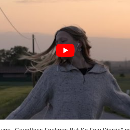
g von „Countless Feelings But So Few Words“ 