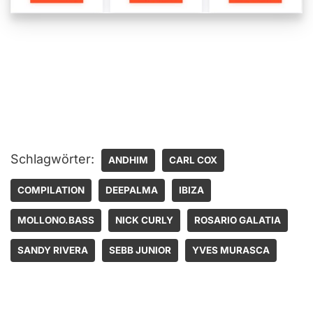
Schlagwörter:
ANDHIM
CARL COX
COMPILATION
DEEPALMA
IBIZA
MOLLONO.BASS
NICK CURLY
ROSARIO GALATIA
SANDY RIVERA
SEBB JUNIOR
YVES MURASCA