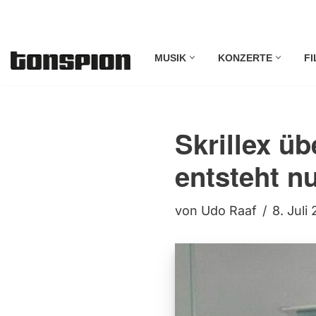
Zum
MUSIK
KONZERTE
FI
Inhalt
springen
Skrillex ü
entsteht n
von
Udo Raaf
8. Juli