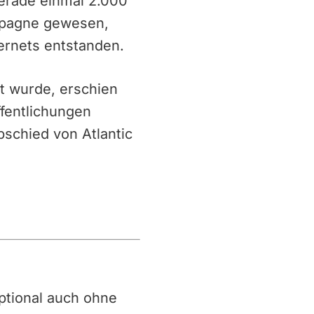
erade einmal 2.000
ampagne gewesen,
ernets entstanden.
ht wurde, erschien
fentlichungen
schied von Atlantic
 optional auch ohne