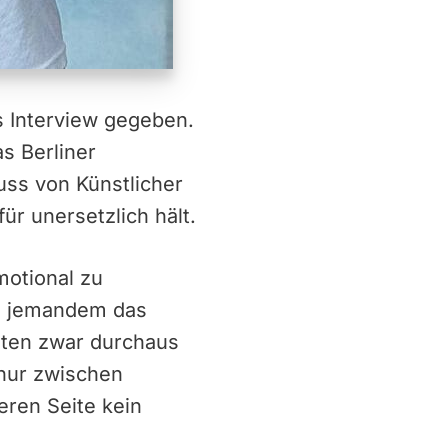
es Interview gegeben.
s Berliner
uss von Künstlicher
ür unersetzlich hält.
motional zu
ie jemandem das
nten zwar durchaus
 nur zwischen
eren Seite kein