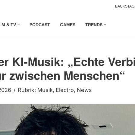
BACKSTAG
LM & TV
PODCAST
GAMES
TRENDS
ber KI-Musik: „Echte Ver
ur zwischen Menschen“
 2026
Rubrik:
Musik
,
Electro
,
News