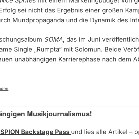
Nice Sprites
mit einem Marketingbudget von g
 Erfolg sei nicht das Ergebnis einer großen K
urch Mundpropaganda und die Dynamik des Int
aschungsalbum
SOMA
, das im Juni veröffentlic
same Single „Rumpta“ mit Solomun. Beide Veröf
euen unabhängigen Karrierephase nach dem Ab
nden
ängigen Musikjournalismus!
SPION Backstage Pass
und lies alle Artikel –