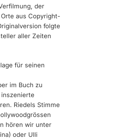
Verfilmung, der
Orte aus Copyright-
iginalversion folgte
ller aller Zeiten
lage für seinen
ber im Buch zu
inszenierte
ören. Riedels Stimme
 Hollywoodgrössen
en hören wir unter
na) oder Ulli