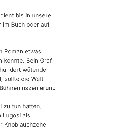
ient bis in unsere
ur im Buch oder auf
ten Roman etwas
n konnte. Sein Graf
rhundert wütenden
 sollte die Welt
e Bühneninszenierung
l zu tun hatten,
 Lugosi als
er Knoblauchzehe