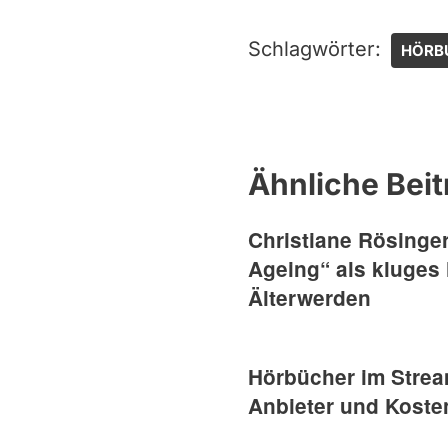
Schlagwörter:
HÖRB
Ähnliche Beit
Christiane Rösinger
Ageing“ als kluges
Älterwerden
Hörbücher im Strea
Anbieter und Koste