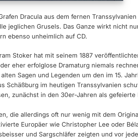
rafen Dracula aus dem fernen Transsylvanien d
elle jeglichen Grusels. Das Ganze wirkt nicht n
rn ebenso unheimlich auf CD.
Bram Stoker hat mit seinem 1887 veröffentlich
 der eher erfolglose Dramaturg niemals rechne
h alten Sagen und Legenden um den im 15. Jah
s Schäßburg im heutigen Transsylvanien schuf,
sen, zunächst in den 30er-Jahren als gefeiert
n, die allerdings oft nur wenig mit dem Origina
ivierte Europäer wie Christopher Lee oder Béla
beisser und Sargschläfer zeigten und vor jed