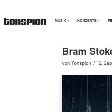
Zum
MUSIK
KONZERTE
FI
Inhalt
springen
Bram Stoke
von
Tonspion
16. Se