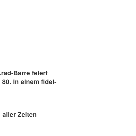
rad-Barre feiert
0. in einem fidel-
 aller Zeiten