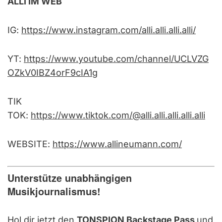
ALLI IM WEB
IG:
https://www.instagram.com/alli.alli.alli.alli/
YT:
https://www.youtube.com/channel/UCLVZG
OZkV0IBZ4orF9cIA1g
TIK
TOK:
https://www.tiktok.com/@alli.alli.alli.alli.alli
WEBSITE:
https://www.allineumann.com/
Unterstütze unabhängigen
Musikjournalismus!
Hol dir jetzt den
TONSPION Backstage Pass
und