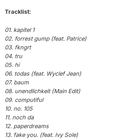
Tracklist:
01. kapitel 1
02. forrest gump (feat. Patrice)
03. fkngrt
04. tru
05. hi
06. todas (feat. Wyclef Jean)
07. baum
08. unendlichkeit (Main Edit)
09. computiful
10. no. 105
11. noch da
12. paperdreams
13. fake you. (feat. Ivy Sole)