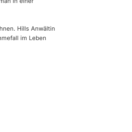
hman in einer
hnen. Hills Anwältin
ahmefall im Leben