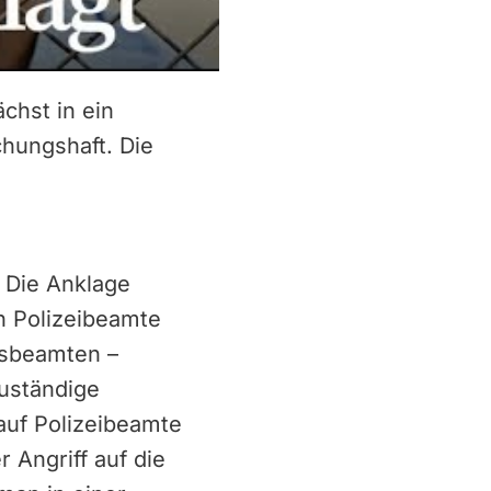
chst in ein
chungshaft. Die
. Die Anklage
n Polizeibeamte
gsbeamten –
zuständige
 auf Polizeibeamte
 Angriff auf die