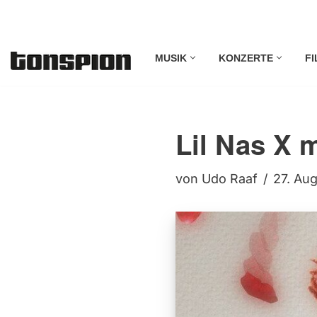
Zum
MUSIK
KONZERTE
FI
Inhalt
springen
Lil Nas X 
von
Udo Raaf
27. Au