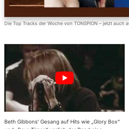
Die Top Tracks der Woche von TONSPION – jetzt auch a
Beth Gibbons‘ Gesang auf Hits wie „Glory Box“