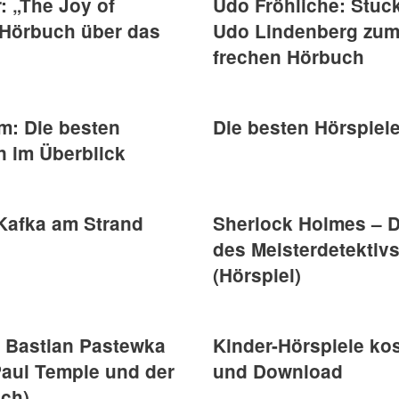
: „The Joy of
Udo Fröhliche: Stuck
 Hörbuch über das
Udo Lindenberg zum 8
frechen Hörbuch
m: Die besten
Die besten Hörspiele
n im Überblick
Kafka am Strand
Sherlock Holmes – D
des Meisterdetektiv
(Hörspiel)
– Bastian Pastewka
Kinder-Hörspiele ko
Paul Temple und der
und Download
uch)