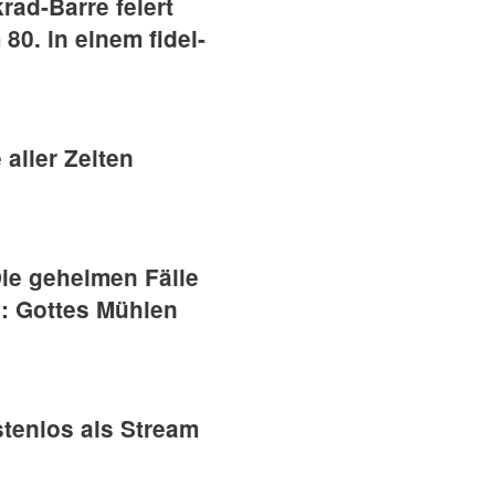
rad-Barre feiert
0. in einem fidel-
 aller Zeiten
ie geheimen Fälle
s: Gottes Mühlen
stenlos als Stream