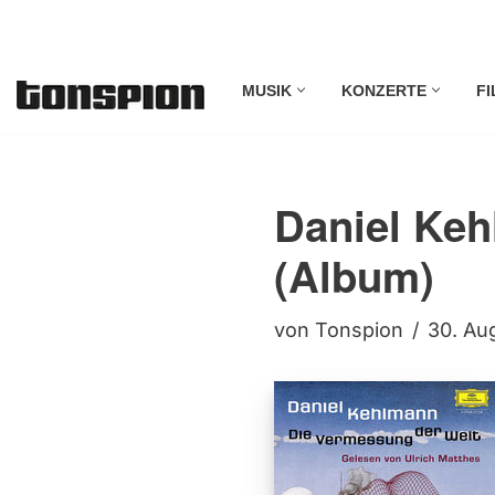
Zum
MUSIK
KONZERTE
FI
Inhalt
springen
Daniel Keh
(Album)
von
Tonspion
30. Au