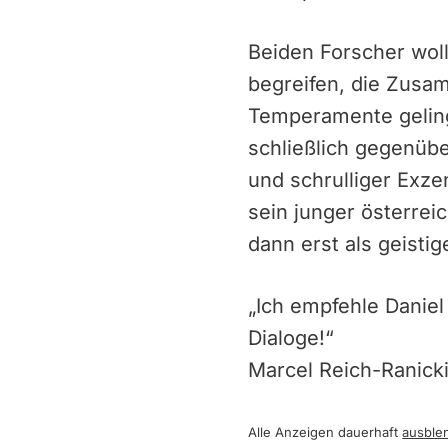
Beiden Forscher wol
begreifen, die Zusa
Temperamente geling
schließlich gegenüb
und schrulliger Exze
sein junger österrei
dann erst als geistig
„Ich empfehle Daniel
Dialoge!“
Marcel Reich-Ranick
Alle Anzeigen dauerhaft
ausble