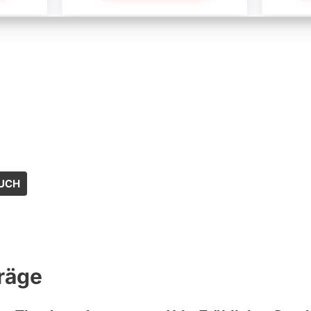
UCH
räge