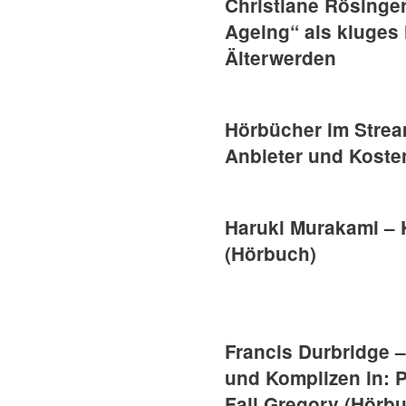
Christiane Rösinger
Ageing“ als kluges
Älterwerden
Hörbücher im Strea
Anbieter und Koste
Haruki Murakami – 
(Hörbuch)
Francis Durbridge 
und Komplizen in: 
Fall Gregory (Hörb