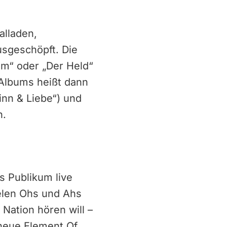
alladen,
usgeschöpft. Die
um“ oder „Der Held“
 Albums heißt dann
inn & Liebe“) und
n.
s Publikum live
elen Ohs und Ahs
Nation hören will –
 neue Element Of