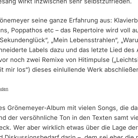
esang wirkt inzwischen sehr selbstzufrieden.
rönemeyer seine ganze Erfahrung aus: Klavierb
s, Poppathos etc – das Repertoire wird voll a
 „Sekundenglück“, „Mein Lebensstrahlen“, „War
neiderte Labels dazu und das letzte Lied des
evor noch zwei Remixe von Hitimpulse („Leichts
it mir los“) dieses einlullende Werk abschließe
nden
ides Grönemeyer-Album mit vielen Songs, die da
nd der versöhnliche Ton in den Texten samt vi
eck. Wer aber wirklich etwas über die Lage der 
d Diskussionsbedarf darin –, dem sei eher die