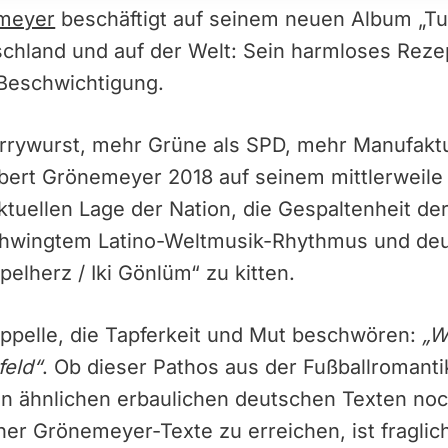
meyer
beschäftigt auf seinem neuen Album „Tu
schland und auf der Welt: Sein harmloses Reze
Beschwichtigung.
urrywurst, mehr Grüne als SPD, mehr Manufaktu
rbert Grönemeyer 2018 auf seinem mittlerweile 
aktuellen Lage der Nation, die Gespaltenheit de
chwingtem Latino-Weltmusik-Rhythmus und de
elherz / Iki Gönlüm“ zu kitten.
Appelle, die Tapferkeit und Mut beschwören:
„W
feld“
. Ob dieser Pathos aus der Fußballromant
an ähnlichen erbaulichen deutschen Texten noch
ner Grönemeyer-Texte zu erreichen, ist fraglic