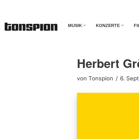
Zum
MUSIK
KONZERTE
FI
Inhalt
springen
Herbert Gr
von
Tonspion
6. Sep