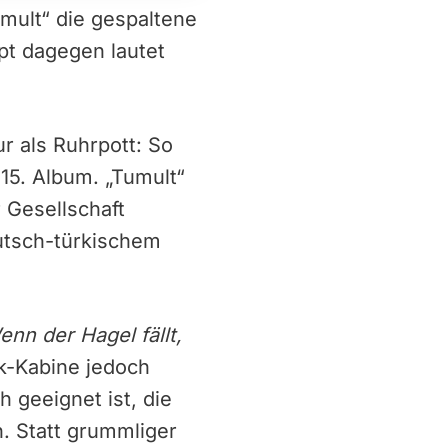
mult“ die gespaltene
pt dagegen lautet
r als Ruhrpott: So
15. Album. „Tumult“
r Gesellschaft
utsch-türkischem
enn der Hagel fällt,
ik-Kabine jedoch
 geeignet ist, die
h. Statt grummliger