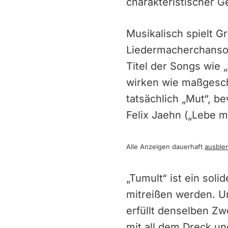
charakteristischer G
Musikalisch spielt G
Liedermacherchanson
Titel der Songs wie
wirken wie maßgesch
tatsächlich „Mut“, b
Felix Jaehn („Lebe m
Alle Anzeigen dauerhaft
ausble
„Tumult“ ist ein sol
mitreißen werden. U
erfüllt denselben Zw
mit all dem Dreck un