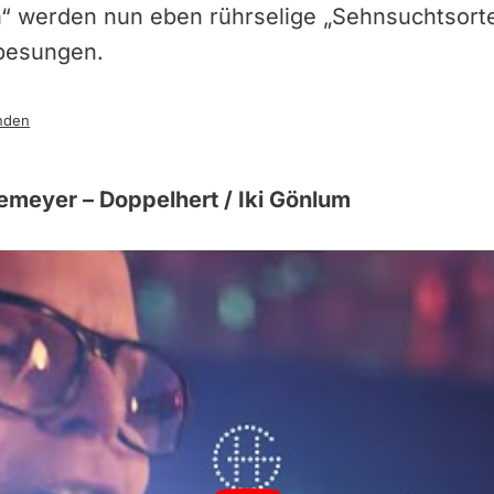
“ werden nun eben rührselige „Sehnsuchtsort
besungen.
nden
emeyer – Doppelhert / Iki Gönlum