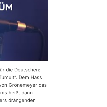
für die Deutschen:
„Tumult“. Dem Hass
d von Grönemeyer das
ums heißt dann
yers drängender