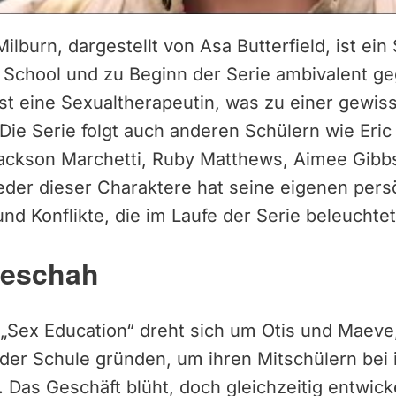
Milburn, dargestellt von Asa Butterfield, ist ein
School und zu Beginn der Serie ambivalent ge
ist eine Sexualtherapeutin, was zu einer gewis
Die Serie folgt auch anderen Schülern wie Eric
ackson Marchetti, Ruby Matthews, Aimee Gibbs,
eder dieser Charaktere hat seine eigenen pers
d Konflikte, die im Laufe der Serie beleuchte
geschah
n „Sex Education“ dreht sich um Otis und Maeve,
 der Schule gründen, um ihren Mitschülern bei 
 Das Geschäft blüht, doch gleichzeitig entwicke