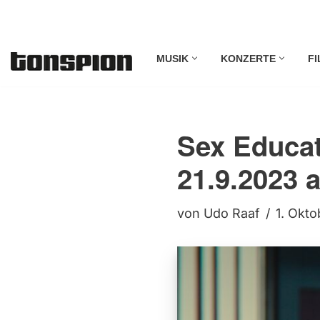
Zum
MUSIK
KONZERTE
FI
Inhalt
springen
Sex Educati
21.9.2023 a
von
Udo Raaf
1. Okt