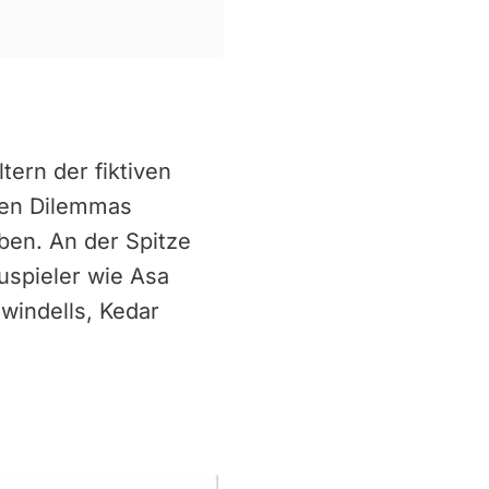
tern der fiktiven
hen Dilemmas
aben. An der Spitze
uspieler wie Asa
windells, Kedar