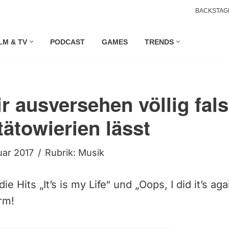
BACKSTAG
LM & TV
PODCAST
GAMES
TRENDS
r ausversehen völlig fal
tätowierien lässt
uar 2017
Rubrik:
Musik
ie Hits „It’s is my Life“ und „Oops, I did it’s ag
rm!