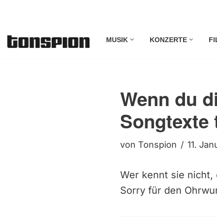
Zum
MUSIK
KONZERTE
FI
Inhalt
springen
Wenn du di
Songtexte 
von
Tonspion
11. Jan
Wer kennt sie nicht, d
Sorry für den Ohrwu