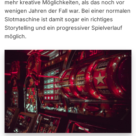
mehr kreative Möglichkeiten, als das noch vor
wenigen Jahren der Fall war. Bei einer normalen
Slotmaschine ist damit sogar ein richtiges
Storytelling und ein progressiver Spielverlauf
möglich.