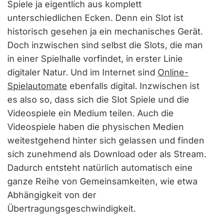
Spiele ja eigentlich aus komplett
unterschiedlichen Ecken. Denn ein Slot ist
historisch gesehen ja ein mechanisches Gerät.
Doch inzwischen sind selbst die Slots, die man
in einer Spielhalle vorfindet, in erster Linie
digitaler Natur. Und im Internet sind
Online-
Spielautomate
ebenfalls digital. Inzwischen ist
es also so, dass sich die Slot Spiele und die
Videospiele ein Medium teilen. Auch die
Videospiele haben die physischen Medien
weitestgehend hinter sich gelassen und finden
sich zunehmend als Download oder als Stream.
Dadurch entsteht natürlich automatisch eine
ganze Reihe von Gemeinsamkeiten, wie etwa
Abhängigkeit von der
Übertragungsgeschwindigkeit.