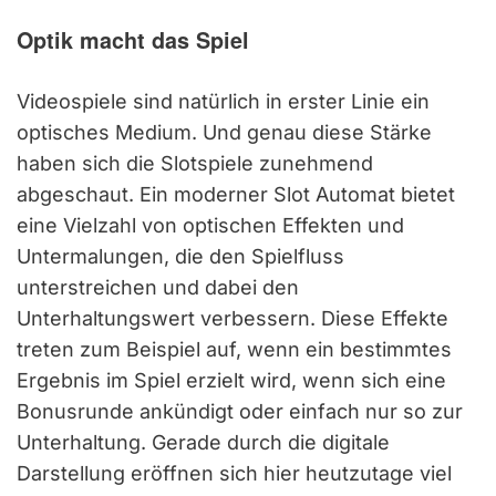
Optik macht das Spiel
Videospiele sind natürlich in erster Linie ein
optisches Medium. Und genau diese Stärke
haben sich die Slotspiele zunehmend
abgeschaut. Ein moderner Slot Automat bietet
eine Vielzahl von optischen Effekten und
Untermalungen, die den Spielfluss
unterstreichen und dabei den
Unterhaltungswert verbessern. Diese Effekte
treten zum Beispiel auf, wenn ein bestimmtes
Ergebnis im Spiel erzielt wird, wenn sich eine
Bonusrunde ankündigt oder einfach nur so zur
Unterhaltung. Gerade durch die digitale
Darstellung eröffnen sich hier heutzutage viel