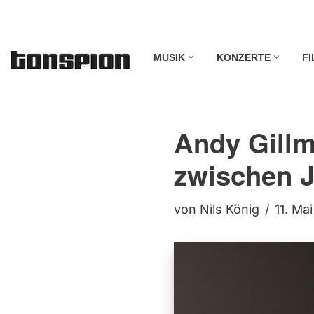
Zum
MUSIK
KONZERTE
FI
Inhalt
springen
Andy Gillm
zwischen J
von
Nils König
11. Ma