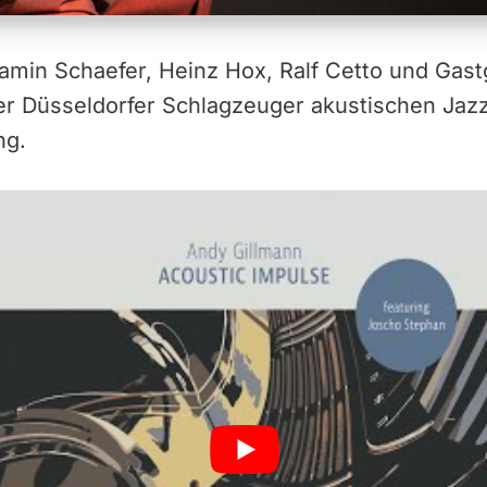
min Schaefer, Heinz Hox, Ralf Cetto und Gastg
er Düsseldorfer Schlagzeuger akustischen Jaz
ng.