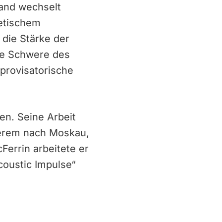
Band wechselt
etischem
 die Stärke der
he Schwere des
provisatorische
en. Seine Arbeit
nderem nach Moskau,
errin arbeitete er
oustic Impulse“
s