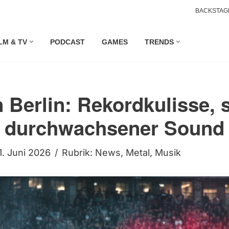
BACKSTAG
LM & TV
PODCAST
GAMES
TRENDS
n Berlin: Rekordkulisse, 
 durchwachsener Sound
1. Juni 2026
Rubrik:
News
,
Metal
,
Musik