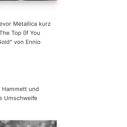
vor Metallica kurz
The Top (If You
 Gold“ von Ennio
rk Hammett und
hne Umschweife