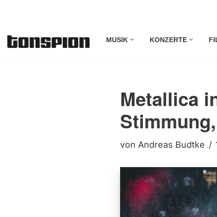
Zum
MUSIK
KONZERTE
FI
Inhalt
springen
Metallica i
Stimmung,
von
Andreas Budtke