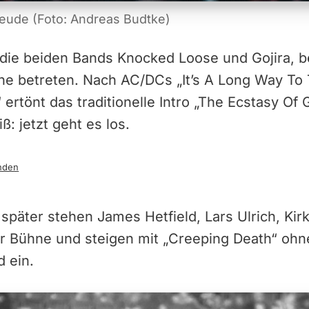
reude (Foto: Andreas Budtke)
die beiden Bands Knocked Loose und Gojira, be
ne betreten. Nach AC/DCs „It’s A Long Way To 
 ertönt das traditionelle Intro „The Ecstasy Of
: jetzt geht es los.
nden
später stehen James Hetfield, Lars Ulrich, Ki
 der Bühne und steigen mit „Creeping Death“ o
 ein.