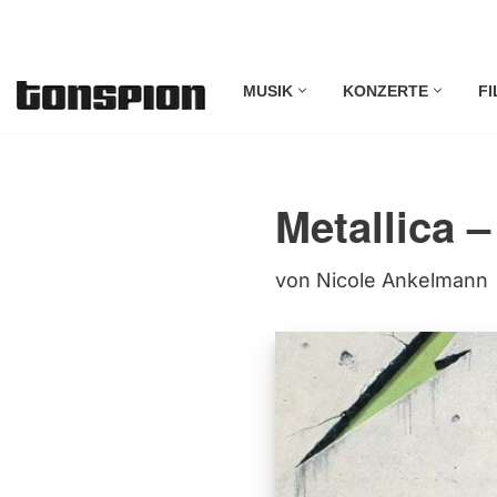
Zum
MUSIK
KONZERTE
FI
Inhalt
springen
Metallica –
von
Nicole Ankelmann