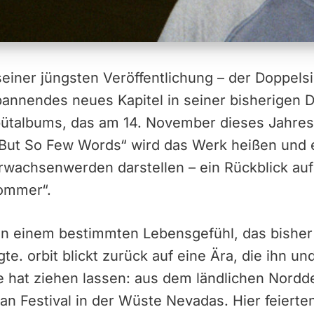
 seiner jüngsten Veröffentlichung – der Doppels
annendes neues Kapitel in seiner bisherigen D
bütalbums, das am 14. November dieses Jahres
 But So Few Words“ wird das Werk heißen und 
Erwachsenwerden darstellen – ein Rückblick au
ommer“.
n einem bestimmten Lebensgefühl, das bisher
te. orbit blickt zurück auf eine Ära, die ihn u
 hat ziehen lassen: aus dem ländlichen Nordd
n Festival in der Wüste Nevadas. Hier feierten