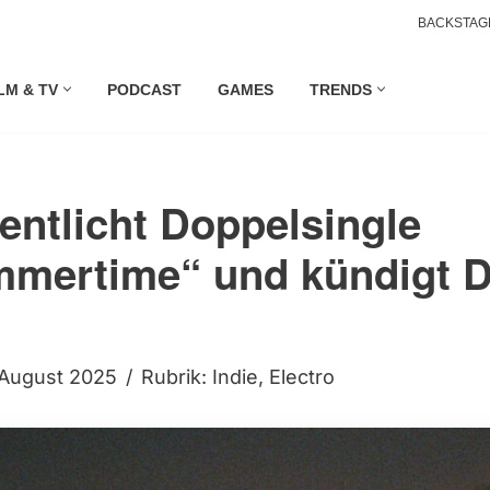
BACKSTAG
LM & TV
PODCAST
GAMES
TRENDS
fentlicht Doppelsingle
mmertime“ und kündigt 
 August 2025
Rubrik:
Indie
,
Electro