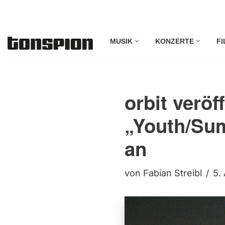
Zum
MUSIK
KONZERTE
FI
Inhalt
springen
orbit veröf
„Youth/Su
an
von
Fabian Streibl
5.