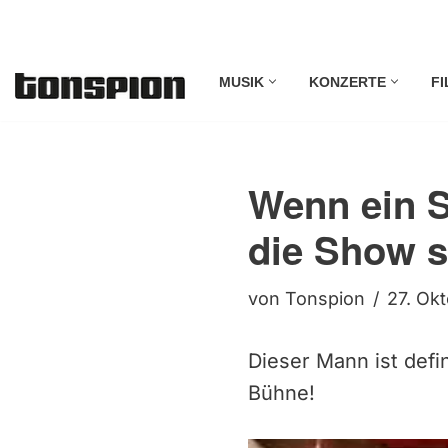
Zum
MUSIK
KONZERTE
FI
Inhalt
springen
Wenn ein 
die Show s
von
Tonspion
27. Ok
Dieser Mann ist defin
Bühne!