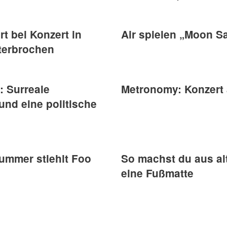
rt bei Konzert in
Air spielen „Moon Saf
terbrochen
g: Surreale
Metronomy: Konzert 
und eine politische
rummer stiehlt Foo
So machst du aus al
eine Fußmatte