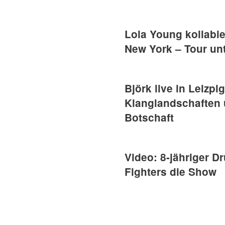
Lola Young kollabie
New York – Tour un
Björk live in Leizpi
Klanglandschaften 
Botschaft
Video: 8-jähriger D
Fighters die Show