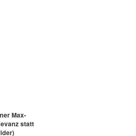
iner Max-
evanz statt
lder)