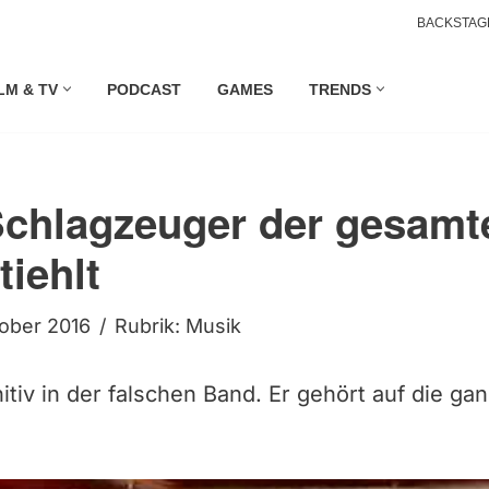
BACKSTAG
LM & TV
PODCAST
GAMES
TRENDS
Schlagzeuger der gesam
tiehlt
tober 2016
Rubrik:
Musik
itiv in der falschen Band. Er gehört auf die ga