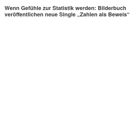
Wenn Gefühle zur Statistik werden: Bilderbuch
veröffentlichen neue Single „Zahlen als Beweis“
Ariana Grande veröffentlicht Album „Petal“
UCHE YARA veröffentlicht neue Single „hello
hello“ als Aufschrei gegen Gleichgültigkeit
Lyra K veröffentlicht „Goodbye“ – neue Folk-
Country-Single aus dem Debütalbum „Seasons“
Ro Bergman liefert in neuer Single „Skin“
wundervollen Indie-Pop, der unter die Haut geht.