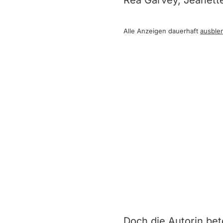
Rea Garvey, Jeanett
Alle Anzeigen dauerhaft
ausble
Doch die Autorin be