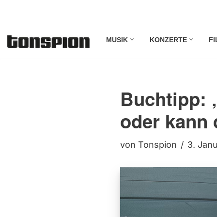
Zum
MUSIK
KONZERTE
FI
Inhalt
springen
Buchtipp: 
oder kann 
von
Tonspion
3. Jan