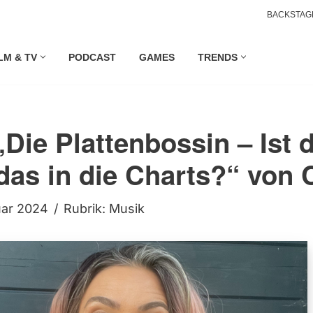
BACKSTAG
LM & TV
PODCAST
GAMES
TRENDS
„Die Plattenbossin – Ist 
das in die Charts?“ von
uar 2024
Rubrik:
Musik