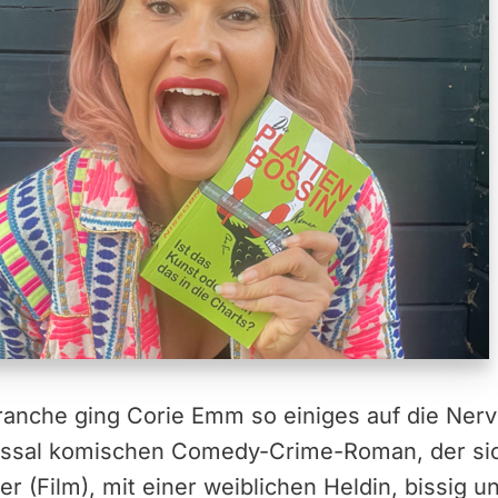
ranche ging Corie Emm so einiges auf die Nerv
lossal komischen Comedy-Crime-Roman, der sic
 (Film), mit einer weiblichen Heldin, bissig u