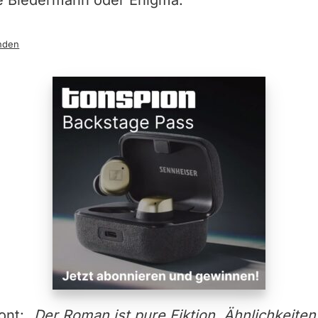
e Biedermann oder Enigma.
nden
tont:
„Der Roman ist pure Fiktion, Ähnlichkeiten 