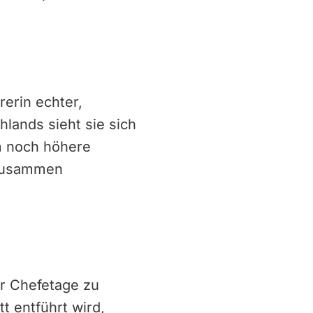
erin echter,
lands sieht sie sich
um noch höhere
e zusammen
der Chefetage zu
t entführt wird,