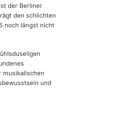
st der Berliner
rägt den schlichten
35 noch längst nicht
fühlsduseligen
fundenes
er musikalischen
onsbewusstsein und