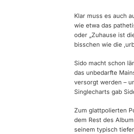
Klar muss es auch a
wie etwa das pathet
oder „Zuhause ist di
bisschen wie die ‚ur
Sido macht schon län
das unbedarfte Mains
versorgt werden – un
Singlecharts gab Sid
Zum glattpolierten P
dem Rest des Albums
seinem typisch tief