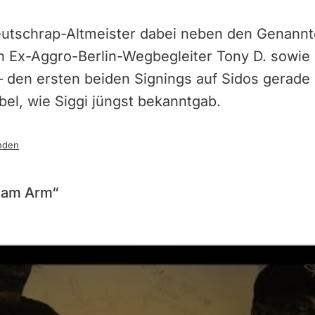
Deutschrap-Altmeister dabei neben den Genann
n Ex-Aggro-Berlin-Wegbegleiter Tony D. sowi
– den ersten beiden Signings auf Sidos gerade
el, wie Siggi jüngst bekanntgab.
nden
l am Arm“