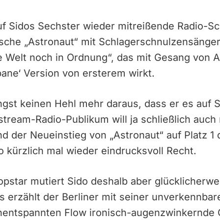
uf Sidos Sechster wieder mitreißende Radio-
ische „Astronaut“ mit Schlagerschnulzensänge
e Welt noch in Ordnung“, das mit Gesang von A
bane‘ Version von ersterem wirkt.
gst keinen Hehl mehr daraus, dass er es auf S
tream-Radio-Publikum will ja schließlich auch 
d der Neueinstieg von „Astronaut“ auf Platz 1
o kürzlich mal wieder eindrucksvoll Recht.
opstar mutiert Sido deshalb aber glücklicherwe
 erzählt der Berliner mit seiner unverkennba
enentspannten Flow ironisch-augenzwinkernde