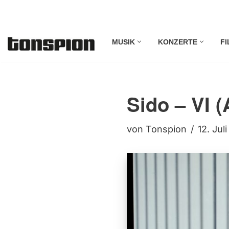
Zum
MUSIK
KONZERTE
FI
Inhalt
springen
Sido – VI 
von
Tonspion
12. Jul