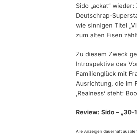
Sido „ackat“ wieder:
Deutschrap-Superstar
wie sinnigen Titel „V
zum alten Eisen zähl
Zu diesem Zweck geh
Introspektive des V
Familienglück mit Fr
Ausrichtung, die im 
‚Realness‘ steht: Bo
Review: Sido – „30-
Alle Anzeigen dauerhaft
ausble