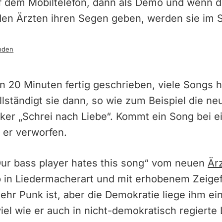
f dem Mobiltelefon, dann als Demo und wenn di
en Ärzten ihren Segen geben, werden sie im St
nden
 20 Minuten fertig geschrieben, viele Songs ha
llständigt sie dann, so wie zum Beispiel die ne
iker „Schrei nach Liebe“. Kommt ein Song bei 
d er verworfen.
r bass player hates this song“ vom neuen
Är
aub in Liedermacherart und mit erhobenem Zeig
sehr Punk ist, aber die Demokratie liege ihm e
el wie er auch in nicht-demokratisch regierte 