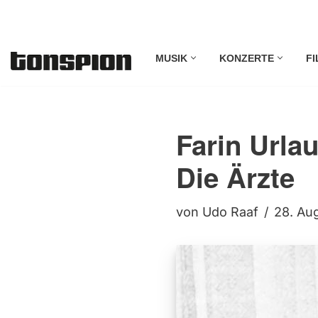
Zum
MUSIK
KONZERTE
FI
Inhalt
springen
Farin Urla
Die Ärzte
von
Udo Raaf
28. Au