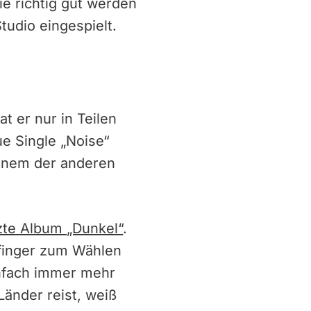
e richtig gut werden
udio eingespielt.
t er nur in Teilen
ue Single „Noise“
einem der anderen
zte Album „Dunkel“
.
efinger zum Wählen
infach immer mehr
Länder reist, weiß