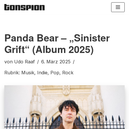
Zum
Inhalt
springen
Panda Bear – „Sinister
Grift“ (Album 2025)
von
Udo Raaf
6. März 2025
Rubrik:
Musik
,
Indie
,
Pop
,
Rock