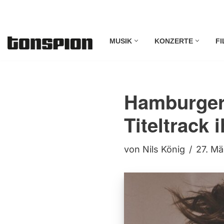
Zum
MUSIK
KONZERTE
FI
Inhalt
springen
Hamburger
Titeltrack
von
Nils König
27. M