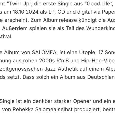
t “Twirl Up”, die erste Single aus “Good Life
am 18.10.2024 als LP, CD und digital via Pape
ve erscheint. Zum Albumrelease kündigt die 
 Außerdem spielen sie als Teil des Wunderki
ival.
tte Album von SALOMEA, ist eine Utopie. 17 Son
hung aus rohen 2000s R’n’B und Hip-Hop-Vibe
, zeitgenössischen Jazz-Ästhetik auf einem Al
rds setzt. Dass solch ein Album aus Deutschla
e Single ist ein denkbar starker Opener und ein
h von Rebekka Salomea selbst produziert, best