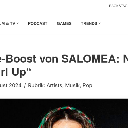
BACKSTAG
LM & TV
PODCAST
GAMES
TRENDS
e-Boost von SALOMEA: 
irl Up“
gust 2024
Rubrik:
Artists
,
Musik
,
Pop