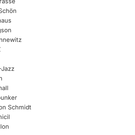
Grasse
 Schön
zhaus
gson
onnewitz
Z
-Jazz
n
all
kbunker
ion Schmidt
icil
llon