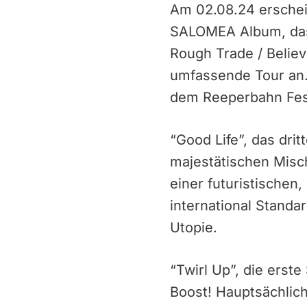
Am 02.08.24 erschein
SALOMEA Album, das 
Rough Trade / Belie
umfassende Tour an.
dem Reeperbahn Fest
“Good Life”, das dri
majestätischen Misc
einer futuristischen
international Standa
Utopie.
“Twirl Up”, die erst
Boost! Hauptsächlic