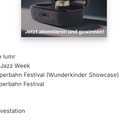
w, alinae lumr
ologne Jazz Week
 Reeperbahn Festival (Wunderkinde
perbahn Festival
vestation