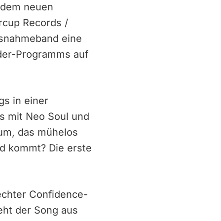
”, dem neuen
rcup Records /
Ausnahmeband eine
nder-Programms auf
gs in einer
s mit Neo Soul und
bum, das mühelos
nd kommt? Die erste
 echter Confidence-
eht der Song aus