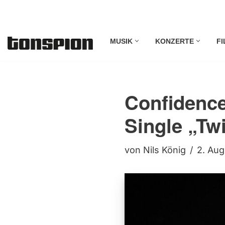
Zum
MUSIK
KONZERTE
FI
Inhalt
springen
Confidenc
Single „Tw
von
Nils König
2. Au