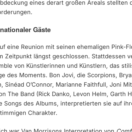
Abdeckung eines derart großen Areals stellten
orderungen.
nationaler Gäste
uf eine Reunion mit seinen ehemaligen Pink-Fl
m Zeitpunkt längst geschlossen. Stattdessen 
mble von Künstlerinnen und Künstlern, das stili
age des Moments. Bon Jovi, die Scorpions, Br
, Sinéad O’Connor, Marianne Faithfull, Joni Mi
on The Band (Rick Danko, Levon Helm, Garth Hu
 Songs des Albums, interpretierten sie auf ih
stimmigen Charakter.
ich war Van Morrisons Interpretation von
Comf