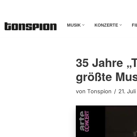
Zum
MUSIK
KONZERTE
FI
Inhalt
springen
35 Jahre „T
größte Mus
von
Tonspion
21. Jul