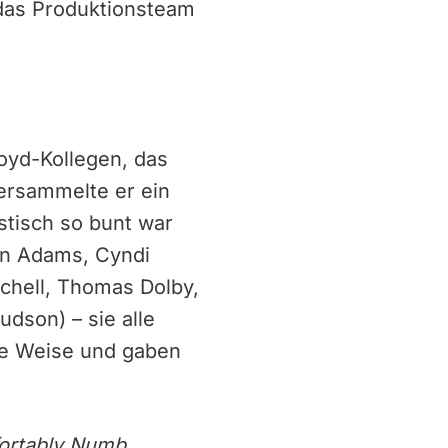
 das Produktionsteam
oyd-Kollegen, das
versammelte er ein
stisch so bunt war
yan Adams, Cyndi
tchell, Thomas Dolby,
dson) – sie alle
re Weise und gaben
ortably Numb
,