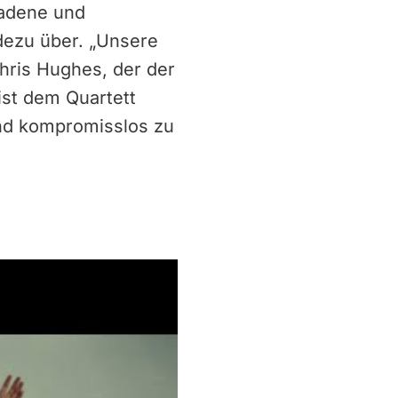
ladene und
dezu über. „Unsere
hris Hughes, der der
ist dem Quartett
 und kompromisslos zu