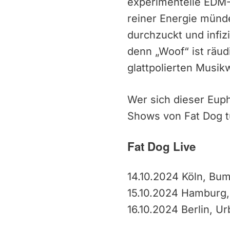
experimentelle EDM-
reiner Energie münde
durchzuckt und infiz
denn „Woof“ ist räud
glattpolierten Musik
Wer sich dieser Eup
Shows von Fat Dog t
Fat Dog Live
14.10.2024 Köln, Bu
15.10.2024 Hamburg
16.10.2024 Berlin, U