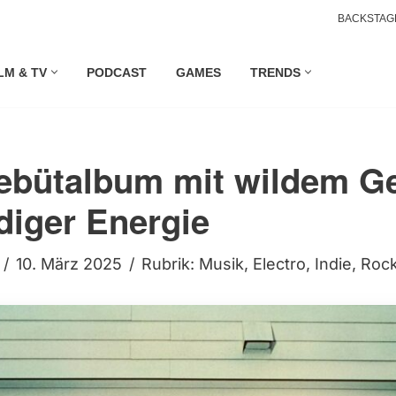
BACKSTAG
LM & TV
PODCAST
GAMES
TRENDS
Debütalbum mit wildem G
iger Energie
10. März 2025
Rubrik:
Musik
,
Electro
,
Indie
,
Roc