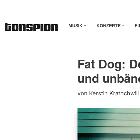
Zum
MUSIK
KONZERTE
FI
Inhalt
springen
Fat Dog: 
und unbänd
von
Kerstin Kratochwill