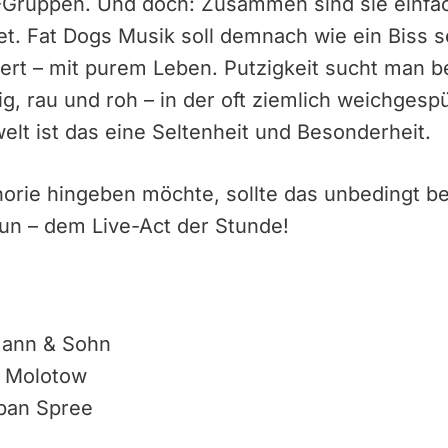
Gruppen. Und doch: Zusammen sind sie einfach 
t. Fat Dogs Musik soll demnach wie ein Biss s
iert – mit purem Leben. Putzigkeit sucht man 
ig, rau und roh – in der oft ziemlich weichgesp
welt ist das eine Seltenheit und Besonderheit.
horie hingeben möchte, sollte das unbedingt b
un – dem Live-Act der Stunde!
mann & Sohn
, Molotow
rban Spree