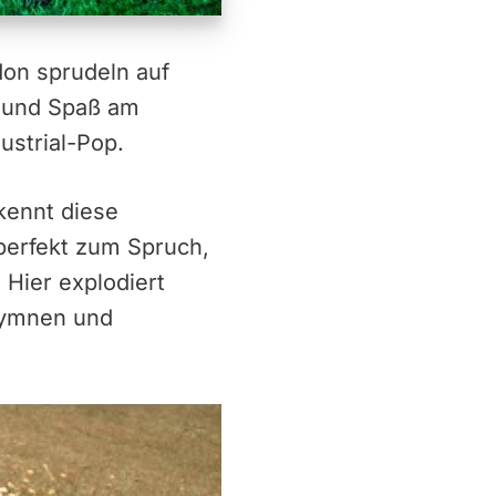
don sprudeln auf
e und Spaß am
strial-Pop.
kennt diese
perfekt zum Spruch,
 Hier explodiert
Hymnen und