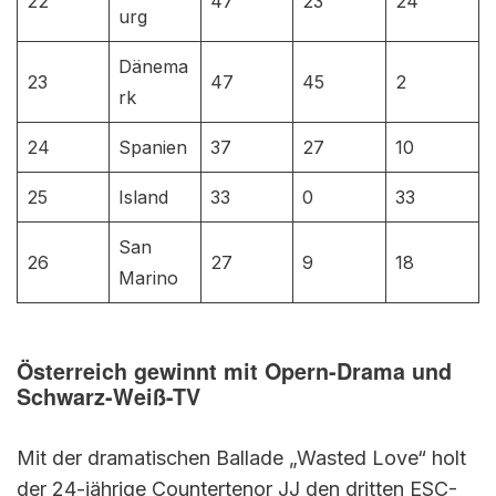
22
47
23
24
urg
Dänema
23
47
45
2
rk
24
Spanien
37
27
10
25
Island
33
0
33
San
26
27
9
18
Marino
Österreich gewinnt mit Opern-Drama und
Schwarz-Weiß-TV
Mit der dramatischen Ballade „Wasted Love“ holt
der 24-jährige Countertenor JJ den dritten ESC-