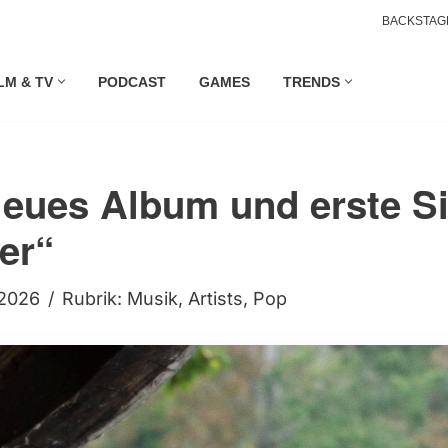
BACKSTAG
LM & TV
PODCAST
GAMES
TRENDS
eues Album und erste S
er“
 2026
Rubrik:
Musik
,
Artists
,
Pop