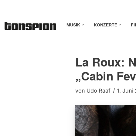
Zum
MUSIK
KONZERTE
FI
Inhalt
springen
La Roux: N
„Cabin Fev
von
Udo Raaf
1. Juni