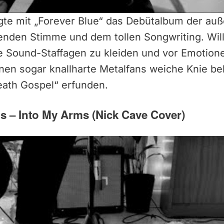
te mit „Forever Blue“ das Debütalbum der au
renden Stimme und dem tollen Songwriting. Will
ere Sound-Staffagen zu kleiden und vor Emotio
enen sogar knallharte Metalfans weiche Knie b
ath Gospel“ erfunden.
ms – Into My Arms (Nick Cave Cover)