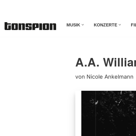
Zum
MUSIK
KONZERTE
FI
Inhalt
springen
A.A. Willi
von
Nicole Ankelmann