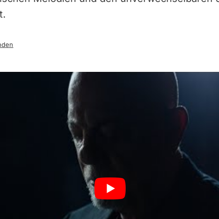
t.
nden