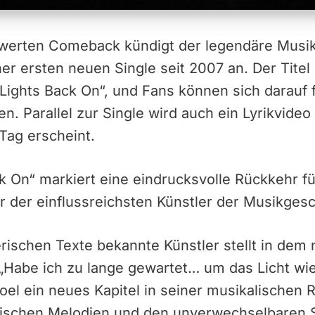
erten Comeback kündigt der legendäre Musiker
ner ersten neuen Single seit 2007 an. Der Titel
 Lights Back On“, und Fans können sich darauf 
. Parallel zur Single wird auch ein Lyrikvideo 
Tag erscheint.
 On“ markiert eine eindrucksvolle Rückkehr für 
r der einflussreichsten Künstler der Musikgesch
erischen Texte bekannte Künstler stellt in dem
: „Habe ich zu lange gewartet… um das Licht 
 Joel ein neues Kapitel in seiner musikalischen
assischen Melodien und den unverwechselbaren 