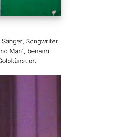
r Sänger, Songwriter
ano Man“, benannt
Solokünstler.