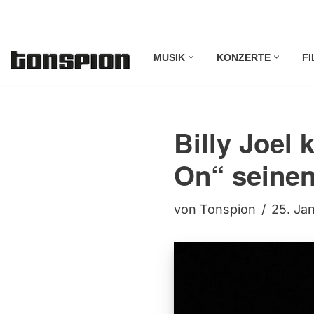
Zum
MUSIK
KONZERTE
FI
Inhalt
springen
Billy Joel 
On“ seinen
von
Tonspion
25. Ja