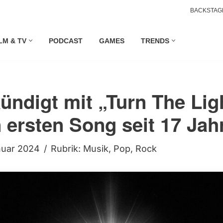
BACKSTAG
LM & TV
PODCAST
GAMES
TRENDS
kündigt mit „Turn The Li
 ersten Song seit 17 Jah
nuar 2024
Rubrik:
Musik
,
Pop
,
Rock