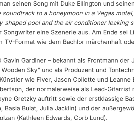
hman seinen Song mit Duke Ellington und sein
e soundtrack to a honeymoon in a Vegas motel, 
y-shaped pool and the air conditioner leaking s
er Songwriter eine Szenerie aus. Am Ende sei L
em TV-Format wie dem Bachlor märchenhaft oder
 Gavin Gardiner – bekannt als Frontmann der 
e Wooden Sky“ und als Produzent und Tontechni
 Künstler wie Fiver, Jason Collette und Leann
rtson, der normalerweise als Lead-Gitarrist 
yne Gretzky auftritt sowie der erstklassige Ba
, Basia Bulat, Julia Jacklin) und der außergew
olzan (Kathleen Edwards, Corb Lund).