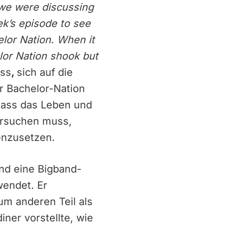
g we were discussing
ek’s episode to see
elor Nation. When it
lor Nation shook but
oss
,
sich auf die
r Bachelor-Nation
 dass das Leben und
ersuchen muss,
enzusetzen.
nd eine Bigband-
endet. Er
um anderen Teil als
iner vorstellte, wie