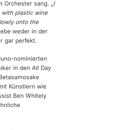
em Orchester sang.
„
I
with plastic wine
lowly onto the
iebe weder in der
 gar perfekt.
Juno-nominierten
ker in den All Day
e Betasamosake
mit Künstlern wie
ssist Ben Whitely
öhnliche