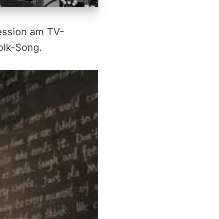
ession am TV-
olk-Song.