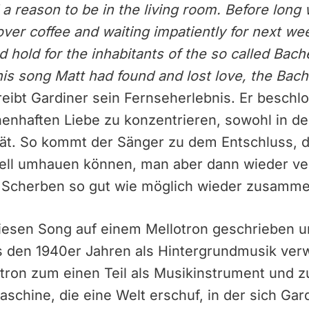
d a reason to be in the living room. Before lon
over coffee and waiting impatiently for next we
 hold for the inhabitants of the so called Bach
his song Matt had found and lost love, the Bach
eibt Gardiner sein Fernseherlebnis. Er beschl
enhaften Liebe zu konzentrieren, sowohl in de
lität. So kommt der Sänger zu dem Entschluss,
nell umhauen können, man aber dann wieder v
 Scherben so gut wie möglich wieder zusamm
diesen Song auf einem Mellotron geschrieben u
den 1940er Jahren als Hintergrundmusik verw
tron zum einen Teil als Musikinstrument und z
schine, die eine Welt erschuf, in der sich Gard