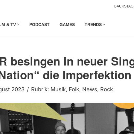
BACKSTAG
LM & TV
PODCAST
GAMES
TRENDS
 besingen in neuer Sing
Nation“ die Imperfektion
gust 2023
Rubrik:
Musik
,
Folk
,
News
,
Rock