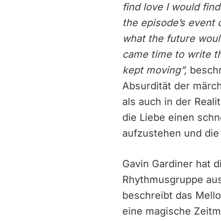
find love I would fin
the episode’s event 
what the future would
came time to write t
kept moving”,
beschr
Absurdität der märch
als auch in der Rea
die Liebe einen sch
aufzustehen und die
Gavin Gardiner hat 
Rhythmusgruppe aus 
beschreibt das Mello
eine magische Zeitma