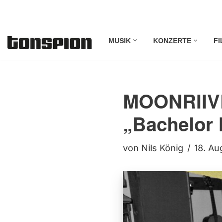
Zum
MUSIK
KONZERTE
FI
Inhalt
springen
MOONRIIVR
„Bachelor 
von
Nils König
18. Au