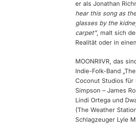
er als Jonathan Ric
hear this song as th
glasses by the kidne
carpet
”
, malt sich d
Realität oder in ein
MOONRIIVR, das sind
Indie-Folk-Band „Th
Coconut Studios für
Simpson – James Robe
Lindi Ortega und Dwa
(The Weather Station
Schlagzeuger Lyle M