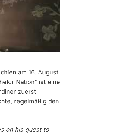
schien am 16. August
elor Nation“ ist eine
rdiner zuerst
chte, regelmäßig den
 on his quest to