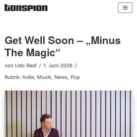
Zum
Inhalt
springen
Get Well Soon – „Minus
The Magic“
von
Udo Raaf
1. Juni 2026
Rubrik:
Indie
,
Musik
,
News
,
Pop