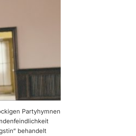
rockigen Partyhymnen
denfeindlichkeit
gstin“ behandelt