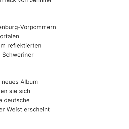
hmack von Jennifer
.
klenburg-Vorpommern
ortalen
m reflektierten
s Schweriner
hr neues Album
en sie sich
ie deutsche
er Weist erscheint