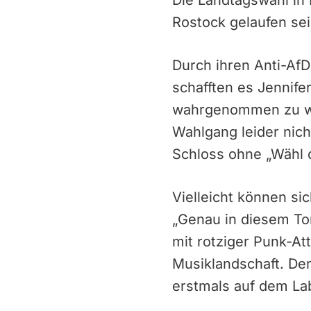
Die Landtagswahl in
Rostock gelaufen sei
Durch ihren Anti-Af
schafften es Jennife
wahrgenommen zu wer
Wahlgang leider nic
Schloss ohne „Wähl 
Vielleicht können si
„Genau in diesem Ton
mit rotziger Punk-A
Musiklandschaft. Der
erstmals auf dem La