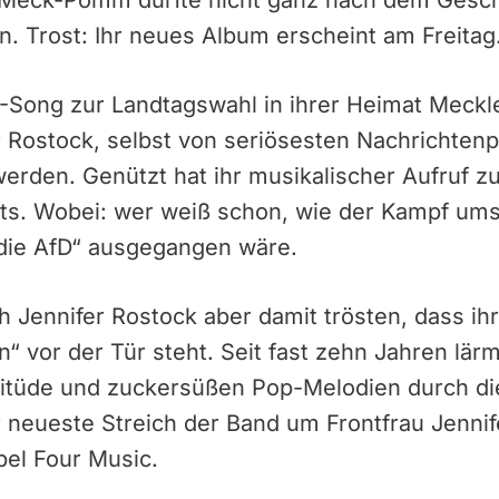
 Meck-Pomm dürfte nicht ganz nach dem Gesc
n. Trost: Ihr neues Album erscheint am Freitag
D-Song zur Landtagswahl in ihrer Heimat Mec
r Rostock, selbst von seriösesten Nachrichtenp
den. Genützt hat ihr musikalischer Aufruf zu
hts. Wobei: wer weiß schon, wie der Kampf um
die AfD“ ausgegangen wäre.
ch Jennifer Rostock aber damit trösten, dass i
“ vor der Tür steht. Seit fast zehn Jahren lärm
ttitüde und zuckersüßen Pop-Melodien durch d
 neueste Streich der Band um Frontfrau Jennif
bel Four Music.