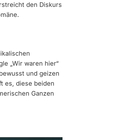
streicht den Diskurs
domäne.
ikalischen
le „Wir waren hier“
r bewusst und geizen
ft es, diese beiden
umerischen Ganzen