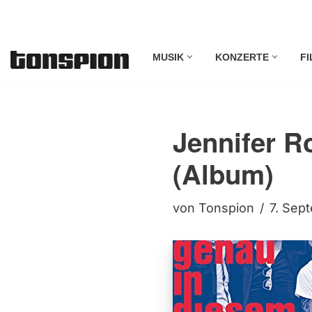
Zum
MUSIK
KONZERTE
FI
Inhalt
springen
Jennifer R
(Album)
von
Tonspion
7. Sep