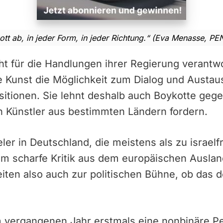
ott ab, in jeder Form, in jeder Richtung.“ (Eva Menasse, PEN
ht für die Handlungen ihrer Regierung verantw
 Kunst die Möglichkeit zum Dialog und Austau
sitionen. Sie lehnt deshalb auch Boykotte gege
n Künstler aus bestimmten Ländern fordern.
eler in Deutschland, die meistens als zu israel
um scharfe Kritik aus dem europäischen Auslan
eiten also auch zur politischen Bühne, ob das 
vergangenen Jahr erstmals eine nonbinäre Pe