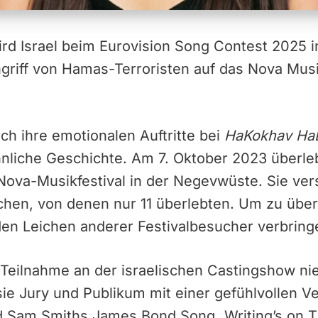
ird Israel beim Eurovision Song Contest 2025 i
griff von Hamas-Terroristen auf das Nova Musi
rch ihre emotionalen Auftritte bei
HaKokhav Ha
nliche Geschichte. Am 7. Oktober 2023 überle
ova-Musikfestival in der Negevwüste. Sie vers
hen, von denen nur 11 überlebten. Um zu über
den Leichen anderer Festivalbesucher verbring
 Teilnahme an der israelischen Castingshow ni
sie Jury und Publikum mit einer gefühlvollen 
 Sam Smiths James Bond Song „Writing’s on Th