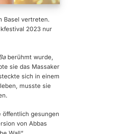
n Basel vertreten.
kfestival 2023 nur
Ba
berühmt wurde,
bte sie das Massaker
teckte sich in einem
leben, musste sie
en.
e öffentlich gesungen
Version von Abbas
e Wall“.