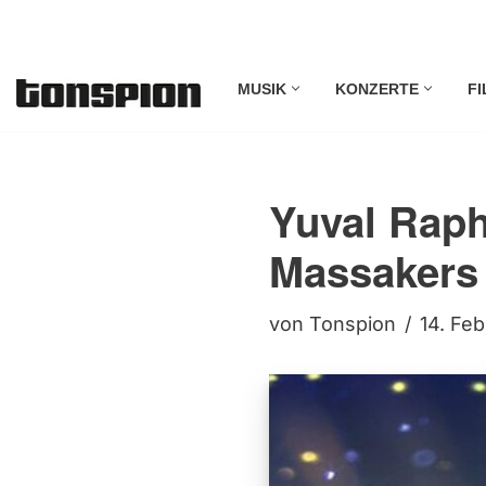
Zum
MUSIK
KONZERTE
FI
Inhalt
springen
Yuval Raph
Massakers 
von
Tonspion
14. Fe