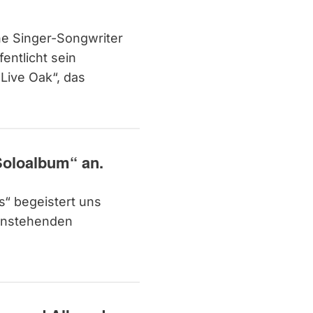
e Singer-Songwriter
entlicht sein
 Live Oak“, das
Soloalbum“ an.
s“ begeistert uns
 anstehenden