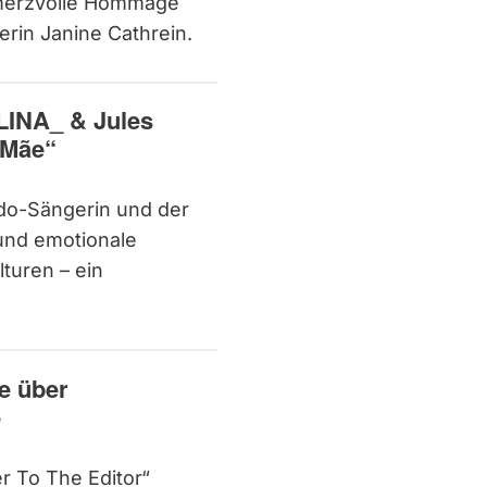
hmerzvolle Hommage
rin Janine Cathrein.
LINA_ & Jules
 Mãe“
ado-Sängerin und der
 und emotionale
turen – ein
le über
e
r To The Editor“