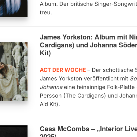
Album. Der britische Singer-Songwrite
treu.
James Yorkston: Album mit Ni
Cardigans) und Johanna Söderb
Kit)
ACT DER WOCHE
– Der schottische 
James Yorkston veröffentlicht mit
So
Johanna
eine feinsinnige Folk-Platt
Persson (The Cardigans) und Johann
Aid Kit).
Cass McCombs – „Interior Liv
2025)