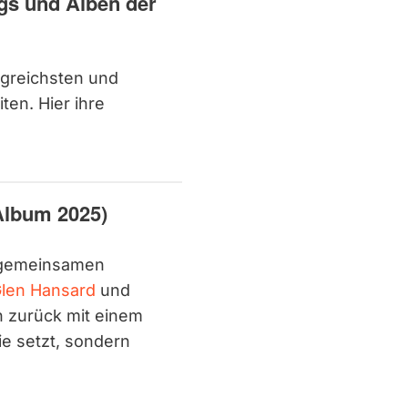
gs und Alben der
greichsten und
ten. Hier ihre
Album 2025)
 gemeinsamen
len Hansard
und
n zurück mit einem
ie setzt, sondern