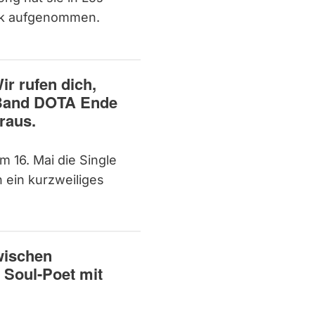
ik aufgenommen.
r rufen dich,
r Band DOTA Ende
raus.
m 16. Mai die Single
h ein kurzweiliges
wischen
r Soul-Poet mit