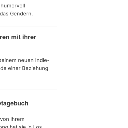
 humorvoll
das Gendern.
en mit ihrer
 seinem neuen Indie-
de einer Beziehung
etagebuch
 von ihrem
g hat sie in Los