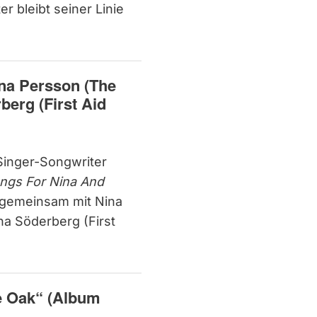
r bleibt seiner Linie
na Persson (The
erg (First Aid
Singer-Songwriter
ngs For Nina And
e gemeinsam mit Nina
a Söderberg (First
e Oak“ (Album