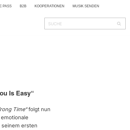
E PASS
B2B
KOOPERATIONEN
MUSIK SENDEN
You Is Easy“
Wrong Time“
folgt nun
 emotionale
u seinem ersten