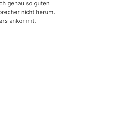
uch genau so guten
precher nicht herum.
ers ankommt.