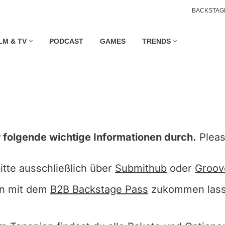
BACKSTAG
LM & TV
PODCAST
GAMES
TRENDS
ir folgende wichtige Informationen durch.
Pleas
itte ausschließlich über
Submithub
oder
Groov
en mit dem
B2B Backstage Pass
zukommen lasse