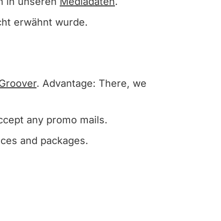
n in unseren
Mediadaten
.
icht erwähnt wurde.
Groover
. Advantage: There, we
ccept any promo mails.
ices and packages.