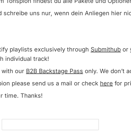
 Tonspion findest du alle Pakete und Optione
d schreibe uns nur, wenn dein Anliegen hier n
ify playlists exclusively through
Submithub
or
 individual track!
 with our
B2B Backstage Pass
only. We don’t a
pion please send us a mail or check
here
for pr
r time. Thanks!