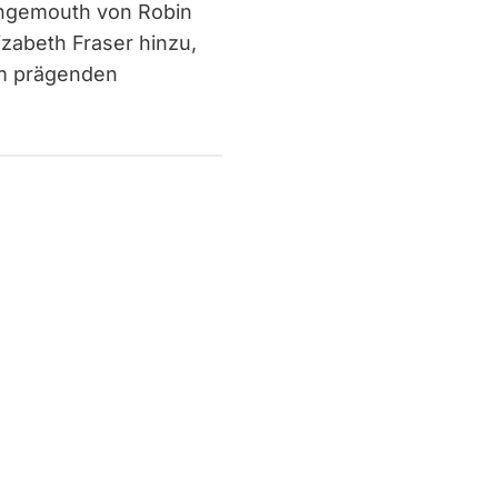
angemouth von Robin
lizabeth Fraser hinzu,
um prägenden