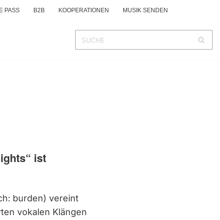
E PASS
B2B
KOOPERATIONEN
MUSIK SENDEN
ghts“ ist
ch: burden) vereint
arten vokalen Klängen