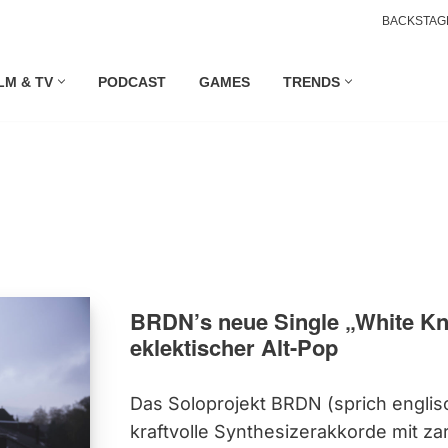
BACKSTAG
LM & TV
PODCAST
GAMES
TRENDS
BRDN’s neue Single „White Kni
eklektischer Alt-Pop
Das Soloprojekt BRDN (sprich englis
kraftvolle Synthesizerakkorde mit z