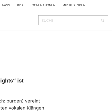
E PASS
B2B
KOOPERATIONEN
MUSIK SENDEN
ghts“ ist
ch: burden) vereint
arten vokalen Klängen