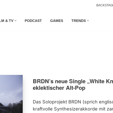
BACKSTAG
LM & TV
PODCAST
GAMES
TRENDS
BRDN’s neue Single „White Kni
eklektischer Alt-Pop
Das Soloprojekt BRDN (sprich englis
kraftvolle Synthesizerakkorde mit z