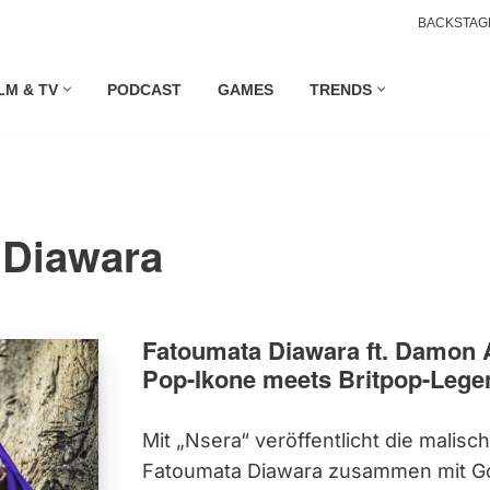
BACKSTAG
LM & TV
PODCAST
GAMES
TRENDS
 Diawara
Fatoumata Diawara ft. Damon A
Pop-Ikone meets Britpop-Lege
Mit „Nsera“ veröffentlicht die malisc
Fatoumata Diawara zusammen mit Gor