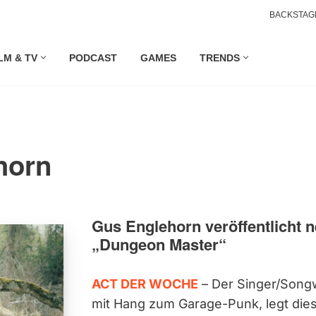
BACKSTAG
LM & TV
PODCAST
GAMES
TRENDS
horn
Gus Englehorn veröffentlicht
„Dungeon Master“
ACT DER WOCHE
– Der Singer/Songw
mit Hang zum Garage-Punk, legt die