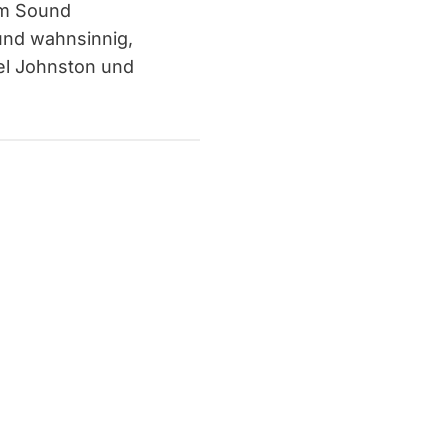
nem Sound
 und wahnsinnig,
el Johnston und