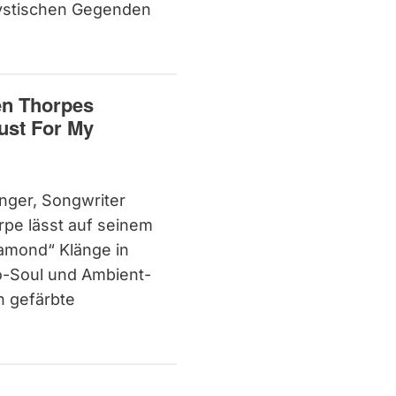
ystischen Gegenden
en Thorpes
st For My
nger, Songwriter
rpe lässt auf seinem
amond“ Klänge in
o-Soul und Ambient-
h gefärbte