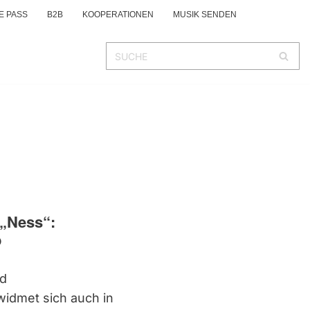
E PASS
B2B
KOOPERATIONEN
MUSIK SENDEN
„Ness“:
p
nd
widmet sich auch in