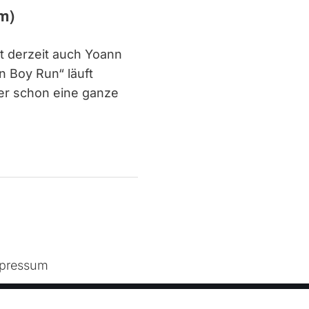
m)
rt derzeit auch Yoann
 Boy Run“ läuft
ber schon eine ganze
pressum
s