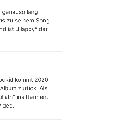
d genauso lang
ms
zu seinem Song
nd ist „Happy“ der
.
oodkid kommt 2020
 Album zurück. Als
oliath“ ins Rennen,
Video.