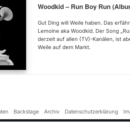
Woodkid – Run Boy Run (Albu
Gut Ding will Weile haben. Das erfäh
Lemoine aka Woodkid. Der Song „Run
derzeit auf allen (TV)-Kanälen, ist a
Weile auf dem Markt.
ten
Backstage
Archiv
Datenschutzerklärung
Im
© TONSPION GmbH - Ein Angebot von
ContentConsultant