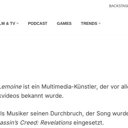
BACKSTAG
LM & TV
PODCAST
GAMES
TRENDS
Lemoine
ist ein Multimedia-Künstler, der vor al
kvideos bekannt wurde.
 als Musiker seinen Durchbruch, der Song wurde 
assin’s Creed: Revelations
eingesetzt.