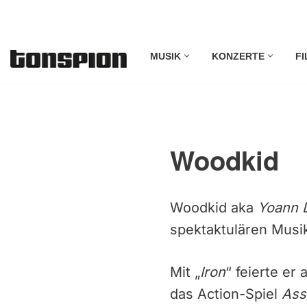
Zum
MUSIK
KONZERTE
FI
Inhalt
springen
Woodkid
Woodkid aka
Yoann 
spektaktulären Musi
Mit „
Iron
“ feierte er
das Action-Spiel
Ass