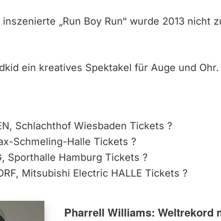
 inszenierte „Run Boy Run“ wurde 2013 nicht z
dkid ein kreatives Spektakel für Auge und Ohr.
1
EN,
Schlachthof Wiesbaden
Tickets
?
x-Schmeling-Halle
Tickets
?
G,
Sporthalle Hamburg
Tickets
?
ORF,
Mitsubishi Electric HALLE
Tickets
?
Pharrell Williams: Weltrekord